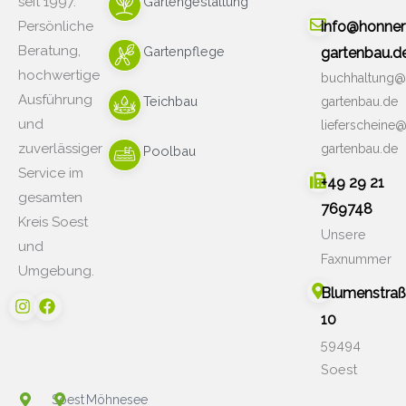
seit 1997.
Gartengestaltung
Persönliche
info@honner
Beratung,
Gartenpflege
gartenbau.d
hochwertige
buchhaltung@
Ausführung
Teichbau
gartenbau.de
und
lieferscheine
zuverlässiger
gartenbau.de
Poolbau
Service im
+49 29 21
gesamten
769748
Kreis Soest
Unsere
und
Faxnummer
Umgebung.
Blumenstraß
10
59494
Soest
Soest
Möhnesee